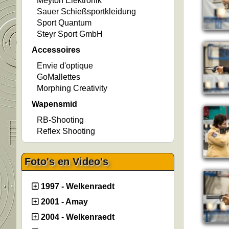
Meyton Elektronik
Sauer Schießsportkleidung
Sport Quantum
Steyr Sport GmbH
Accessoires
Envie d'optique
GoMallettes
Morphing Creativity
Wapensmid
RB-Shooting
Reflex Shooting
Foto's en Video's
1997 - Welkenraedt
2001 - Amay
2004 - Welkenraedt