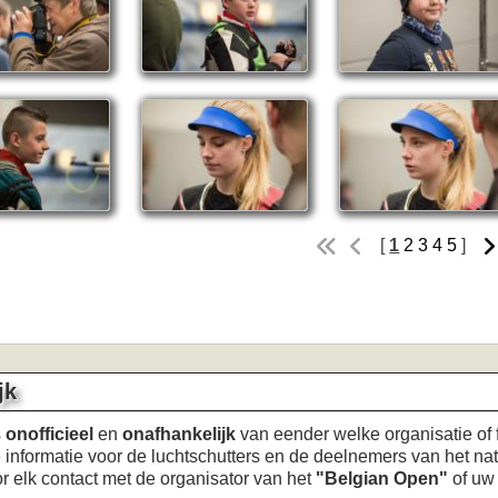
[
1
2
3
4
5
]
jk
s
onofficieel
en
onafhankelijk
van eender welke organisatie of fe
informatie voor de luchtschutters en de deelnemers van het n
r elk contact met de organisator van het 
"Belgian Open"
 of u