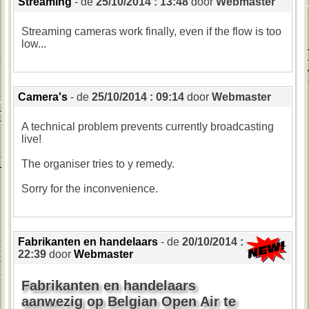
Streaming
- de
25/10/2014 : 13:48
door
Webmaster
Streaming
cameras
work
finally
,
even
if
the
flow
is
too
low
...
Camera's
- de
25/10/2014 : 09:14
door
Webmaster
A
technical
problem
prevents
currently
broadcasting
live
!
The organiser
tries
to y
remedy
.
Sorry
for
the
inconvenience
.
Fabrikanten en handelaars
- de
20/10/2014 :
22:39
door
Webmaster
Fabrikanten en handelaars
aanwezig op Belgian Open Air te