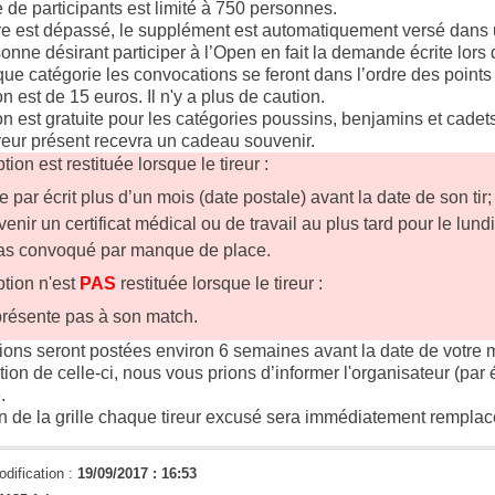
de participants est limité à 750 personnes.
fre est dépassé, le supplément est automatiquement versé dans 
onne désirant participer à l’Open en fait la demande écrite lors d
e catégorie les convocations se feront dans l’ordre des points 
on est de 15 euros. Il n'y a plus de caution.
ion est gratuite pour les catégories poussins, benjamins et cadet
reur présent recevra un cadeau souvenir.
ption est restituée lorsque le tireur :
 par écrit plus d’un mois (date postale) avant la date de son tir;
rvenir un certificat médical ou de travail au plus tard pour le lund
pas convoqué par manque de place.
iption n'est
PAS
restituée lorsque le tireur :
présente pas à son match.
tions seront postées environ 6 semaines avant la date de votre 
ion de celle-ci, nous vous prions d’informer l'organisateur (par 
.
n de la grille chaque tireur excusé sera immédiatement remplac
odification :
19/09/2017 : 16:53