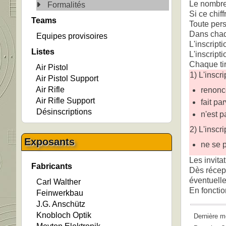
Le nombre 
Formalités
Si ce chif
Teams
Toute pers
Dans chaqu
Equipes provisoires
L'inscripti
Listes
L'inscript
Chaque ti
Air Pistol
1) L'inscri
Air Pistol Support
Air Rifle
renonce
Air Rifle Support
fait pa
Désinscriptions
n'est 
2) L'inscr
Exposants
ne se 
Les invita
Fabricants
Dès récept
éventuelle
Carl Walther
En fonctio
Feinwerkbau
J.G. Anschütz
Knobloch Optik
Dernière m