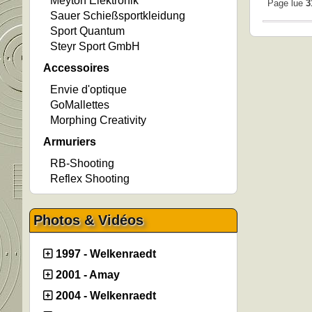
Meyton Elektronik
Page lue
3
Sauer Schießsportkleidung
Sport Quantum
Steyr Sport GmbH
Accessoires
Envie d'optique
GoMallettes
Morphing Creativity
Armuriers
RB-Shooting
Reflex Shooting
Photos & Vidéos
1997 - Welkenraedt
2001 - Amay
2004 - Welkenraedt