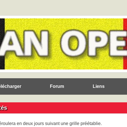
élécharger
Forum
Liens
tés
déroulera en deux jours suivant une grille préétablie.