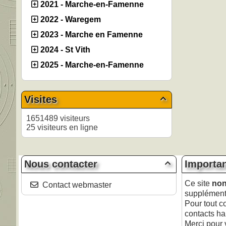
2021 - Marche-en-Famenne
2022 - Waregem
2023 - Marche en Famenne
2024 - St Vith
2025 - Marche-en-Famenne
Visites

1651489 visiteurs
25 visiteurs en ligne
Nous contacter
Importa

Ce site
non 
Contact webmaster
supplémentai
Pour tout c
contacts ha
Merci pour 